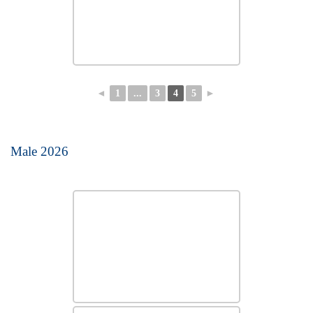
◄
1
...
3
4
5
►
Male 2026