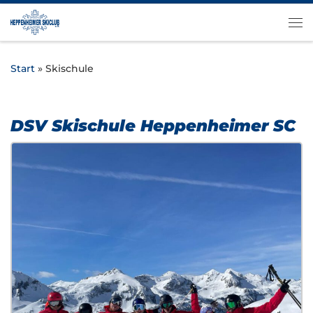
Zum Inhalt springen
Me
Start
»
Skischule
DSV Skischule Heppenheimer SC