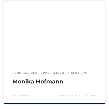
VORSTAND DES HEPPENHEIMER SKICLUB E.V.
Monika Hofmann
von
Guido Marx
Veröffentlicht am
22. März 2025