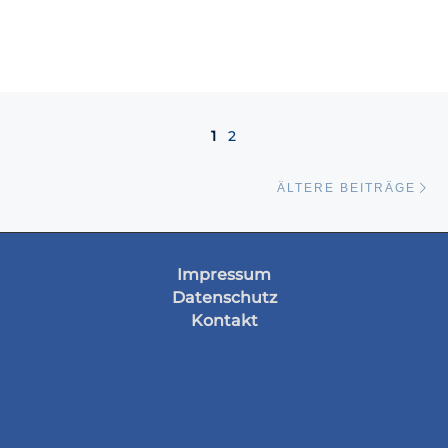
Beitragsnavigation
1
2
Äl
ÄLTERE BEITRÄGE
Impressum
Datenschutz
Kontakt