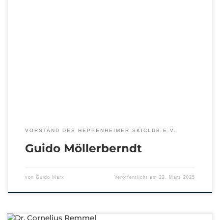
wir Danken Guido für Seine Unterstützung und freuen
uns auf die bevorstehenden und gemeinsamen
Aufgaben.
VORSTAND DES HEPPENHEIMER SKICLUB E.V.
Guido Möllerberndt
von
Guido Marx
Veröffentlicht am
22. März 2025