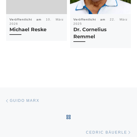
Veröffentlicht am
10. März
Veröffentlicht am
22. März
2026
2025
Michael Reske
Dr. Cornelius
Remmel
Beitragsnavigation
Vorheriger Beitrag
GUIDO MARX
ZURÜCK ZUR BEITRAGSL
Nä
CEDRIC BÄUERLE