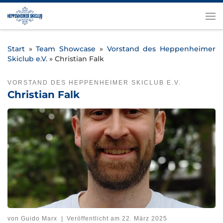
Zum Inhalt springen
Me
Start
»
Team Showcase
»
Vorstand des Heppenheimer
Skiclub e.V.
»
Christian Falk
VORSTAND DES HEPPENHEIMER SKICLUB E.V.
Christian Falk
von
Guido Marx
|
Veröffentlicht am
22. März 2025