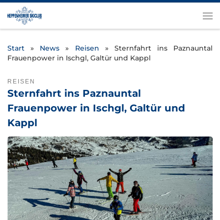
Zum Inhalt springen
Me
Start
»
News
»
Reisen
»
Sternfahrt ins Paznauntal
Frauenpower in Ischgl, Galtür und Kappl
REISEN
Sternfahrt ins Paznauntal
Frauenpower in Ischgl, Galtür und
Kappl