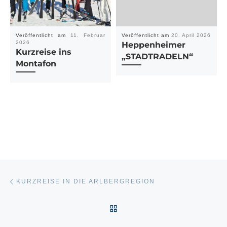
Veröffentlicht am
11. Februar
Veröffentlicht am
20. April 2026
2026
Heppenheimer
Kurzreise ins
„STADTRADELN“
Montafon
Beitragsnavigation
Vorheriger Beitrag
KURZREISE IN DIE ARLBERGREGION
ZURÜCK ZUR BEITRAGSL
Nä